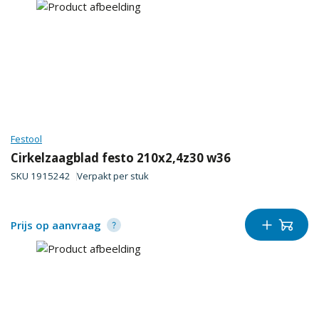
Festool
Cirkelzaagblad festo 210x2,4z30 w36
SKU
1915242
Verpakt per
stuk
Prijs op aanvraag