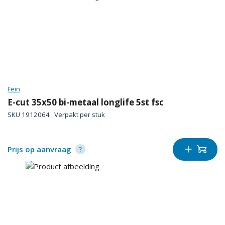
Fein
E-cut 35x50 bi-metaal longlife 5st fsc
SKU
1912064
Verpakt per
stuk
Prijs op aanvraag