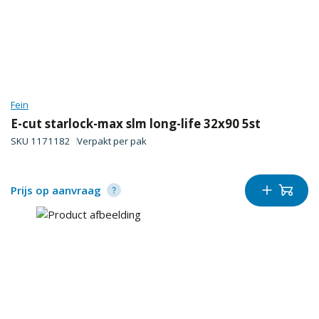
Fein
E-cut starlock-max slm long-life 32x90 5st
SKU
1171182
Verpakt per
pak
Prijs op aanvraag