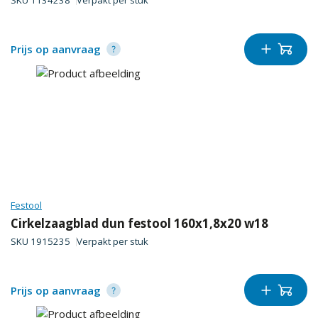
SKU
1134238
Verpakt per
stuk
Prijs op aanvraag
Festool
Cirkelzaagblad dun festool 160x1,8x20 w18
SKU
1915235
Verpakt per
stuk
Prijs op aanvraag