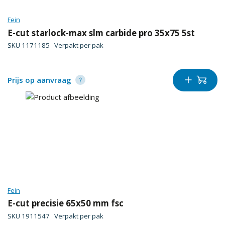
Fein
E-cut starlock-max slm carbide pro 35x75 5st
SKU
1171185
Verpakt per
pak
Prijs op aanvraag
Fein
E-cut precisie 65x50 mm fsc
SKU
1911547
Verpakt per
pak