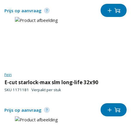
Prijs op aanvraag
Fein
E-cut starlock-max slm long-life 32x90
SKU
1171181
Verpakt per
stuk
Prijs op aanvraag