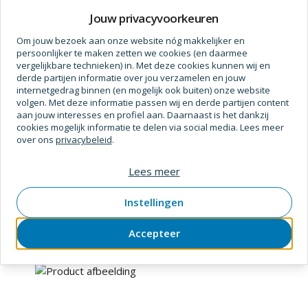
Prijs op aanvraag
Jouw privacyvoorkeuren
Om jouw bezoek aan onze website nóg makkelijker en
persoonlijker te maken zetten we cookies (en daarmee
vergelijkbare technieken) in. Met deze cookies kunnen wij en
derde partijen informatie over jou verzamelen en jouw
internetgedrag binnen (en mogelijk ook buiten) onze website
volgen. Met deze informatie passen wij en derde partijen content
aan jouw interesses en profiel aan. Daarnaast is het dankzij
cookies mogelijk informatie te delen via social media. Lees meer
over ons
privacybeleid
.
Fein
Lees meer
Kitmes punt lang 5st. (fsc)
SKU
1171124
Verpakt per
set
Instellingen
Accepteer
Prijs op aanvraag