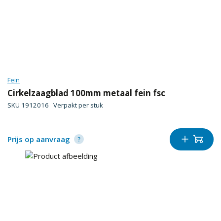
Fein
Cirkelzaagblad 100mm metaal fein fsc
SKU
1912016
Verpakt per
stuk
Prijs op aanvraag