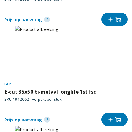
Prijs op aanvraag
Fein
E-cut 35x50 bi-metaal longlife 1st fsc
SKU
1912062
Verpakt per
stuk
Prijs op aanvraag