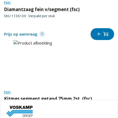
Fein
Diamantzaag fein v/segment (fsc)
SKU
1136130
Verpakt per
stuk
Prijs op aanvraag
Fein
Kitmes segment getand 75mm 2st. (fsc)
SKU
1171120
Verpakt per
set