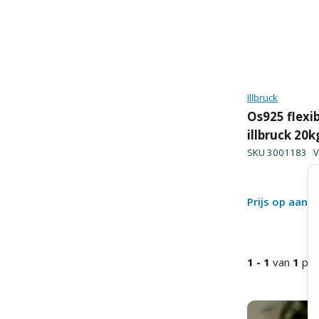
Illbruck
Os925 flexib
illbruck 20k
SKU
3001183
V
Prijs op aanv
1
-
1
van
1
pro