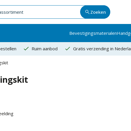
Zoeken
Bevestigingsmaterialen
Handg
estellen
Ruim aanbod
Gratis verzending in Nederl
gskit
ingskit