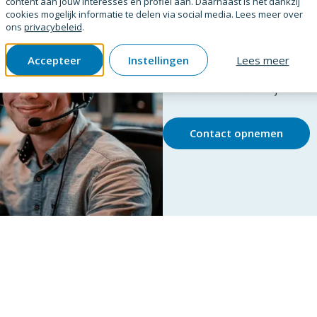
content aan jouw interesses en profiel aan. Daarnaast is het dankzij
cookies mogelijk informatie te delen via social media. Lees meer over
ons
privacybeleid
.
Product niet gevo
Accepteer
Instellingen
Lees meer
Laat het ons weten! Wij breiden
Contact opnemen