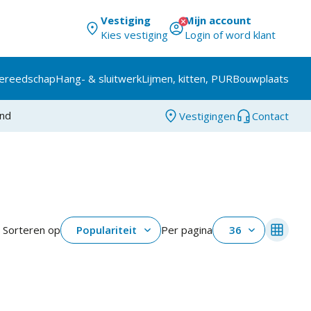
Vestiging
Mijn account
Kies vestiging
Login of word klant
ereedschap
Hang- & sluitwerk
Lijmen, kitten, PUR
Bouwplaats
and
Vestigingen
Contact
Sorteren op
Populariteit
Per pagina
36