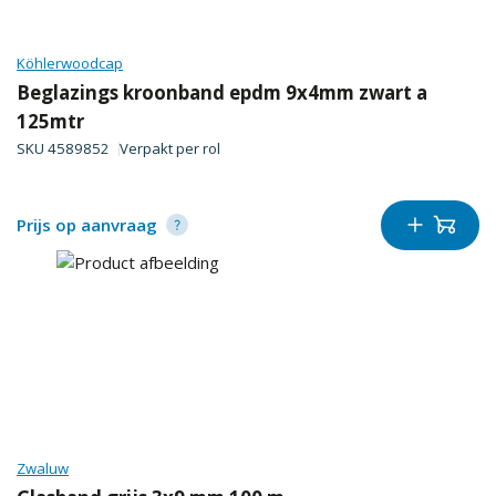
Köhlerwoodcap
Beglazings kroonband epdm 9x4mm zwart a
125mtr
SKU
4589852
Verpakt per
rol
Prijs op aanvraag
Zwaluw