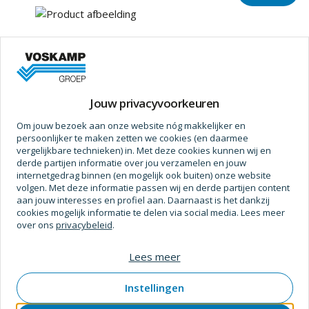
Jouw privacyvoorkeuren
Om jouw bezoek aan onze website nóg makkelijker en
persoonlijker te maken zetten we cookies (en daarmee
Zwaluw
vergelijkbare technieken) in. Met deze cookies kunnen wij en
Glasband wit 3 x 9 mm 100 m
derde partijen informatie over jou verzamelen en jouw
internetgedrag binnen (en mogelijk ook buiten) onze website
SKU
3906061
Verpakt per
rol
volgen. Met deze informatie passen wij en derde partijen content
aan jouw interesses en profiel aan. Daarnaast is het dankzij
cookies mogelijk informatie te delen via social media. Lees meer
Prijs op aanvraag
over ons
privacybeleid
.
Lees meer
Instellingen