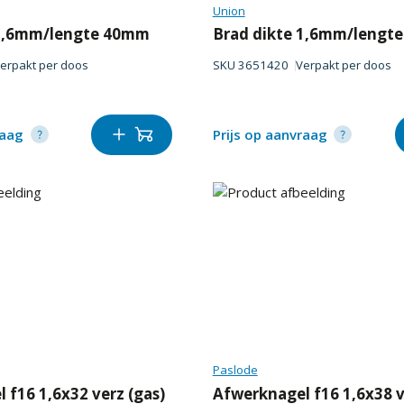
Union
 1,6mm/lengte 40mm
Brad dikte 1,6mm/lengt
erpakt per
doos
SKU
3651420
Verpakt per
doos
raag
Prijs op aanvraag
Paslode
 f16 1,6x32 verz (gas)
Afwerknagel f16 1,6x38 v