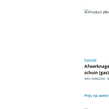
Paslode
Afwerknagel
schuin (gas
SKU
3666264
V
Prijs op aanv