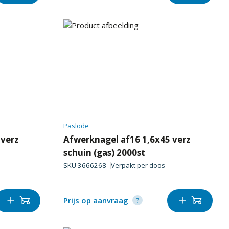
Paslode
 verz
Afwerknagel af16 1,6x45 verz
schuin (gas) 2000st
SKU
3666268
Verpakt per
doos
Prijs op aanvraag