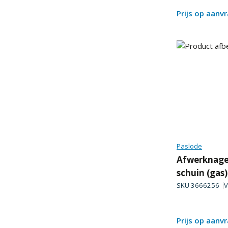
Prijs op aanv
Paslode
Afwerknagel
schuin (gas
SKU
3666256
V
Prijs op aanv