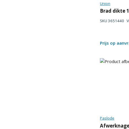
Union
Brad dikte
SKU
3651440
V
Prijs op aanv
Paslode
Afwerknagel