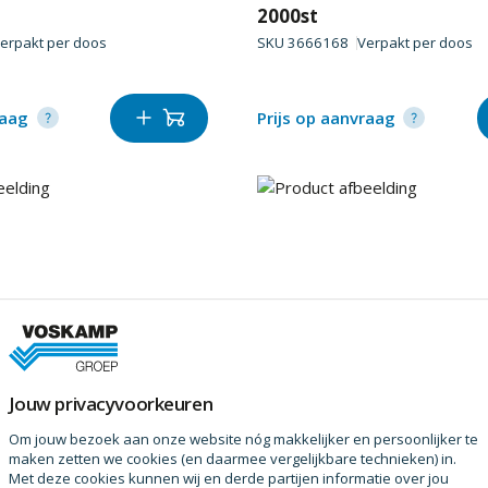
2000st
erpakt per
doos
SKU
3666168
Verpakt per
doos
raag
Prijs op aanvraag
Jouw privacyvoorkeuren
Paslode
 f16 1,6x50 verz (gas)
Afwerknagel f16 1,6x63 v
Om jouw bezoek aan onze website nóg makkelijker en persoonlijker te
2000st
maken zetten we cookies (en daarmee vergelijkbare technieken) in.
Met deze cookies kunnen wij en derde partijen informatie over jou
erpakt per
doos
SKU
3666176
Verpakt per
doos