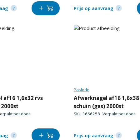
raag
Prijs op aanvraag
Paslode
 af16 1,6x32 rvs
Afwerknagel af16 1,6x38 
) 2000st
schuin (gas) 2000st
erpakt per
doos
SKU
3666258
Verpakt per
doos
raag
Prijs op aanvraag