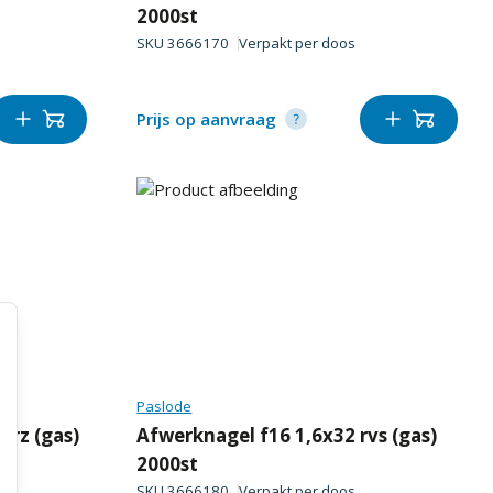
2000st
SKU
3666170
Verpakt per
doos
Prijs op aanvraag
Paslode
erz (gas)
Afwerknagel f16 1,6x32 rvs (gas)
2000st
SKU
3666180
Verpakt per
doos