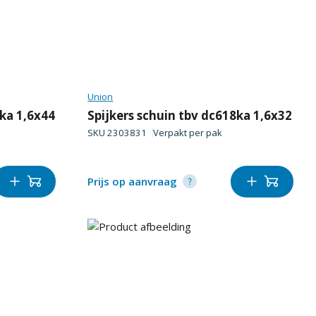
Union
8ka 1,6x44
Spijkers schuin tbv dc618ka 1,6x32
SKU
2303831
Verpakt per
pak
Prijs op aanvraag