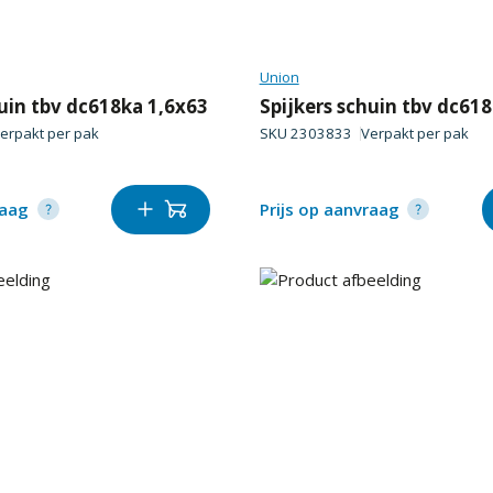
Union
huin tbv dc618ka 1,6x63
Spijkers schuin tbv dc61
erpakt per
pak
SKU
2303833
Verpakt per
pak
raag
Prijs op aanvraag