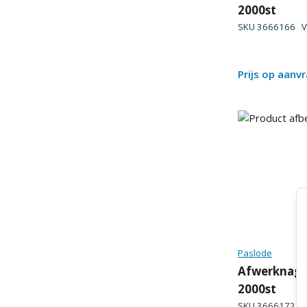
2000st
SKU
3666166
V
Prijs op aanv
Paslode
Afwerknagel
2000st
SKU
3666172
V