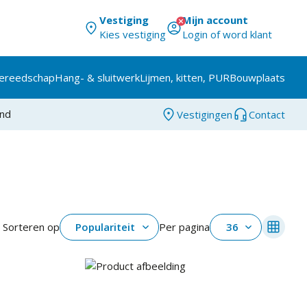
Vestiging
Mijn account
Kies vestiging
Login of word klant
ereedschap
Hang- & sluitwerk
Lijmen, kitten, PUR
Bouwplaats
and
Vestigingen
Contact
Sorteren op
Populariteit
Per pagina
36