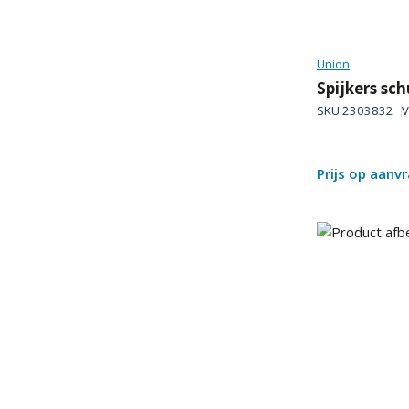
Union
Spijkers sc
SKU
2303832
V
Prijs op aanv