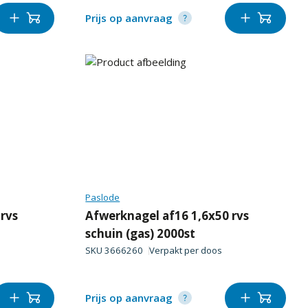
Prijs op aanvraag
Paslode
rvs
Afwerknagel af16 1,6x50 rvs
schuin (gas) 2000st
SKU
3666260
Verpakt per
doos
Prijs op aanvraag