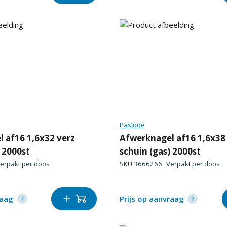
Paslode
 af16 1,6x32 verz
Afwerknagel af16 1,6x38
) 2000st
schuin (gas) 2000st
erpakt per
doos
SKU
3666266
Verpakt per
doos
raag
Prijs op aanvraag