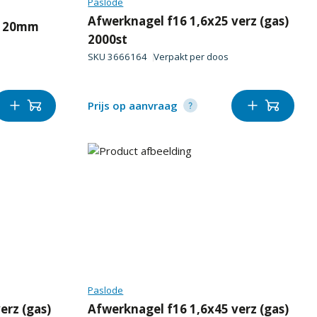
Paslode
Afwerknagel f16 1,6x25 verz (gas)
e 20mm
2000st
SKU
3666164
Verpakt per
doos
Prijs op aanvraag
Paslode
erz (gas)
Afwerknagel f16 1,6x45 verz (gas)