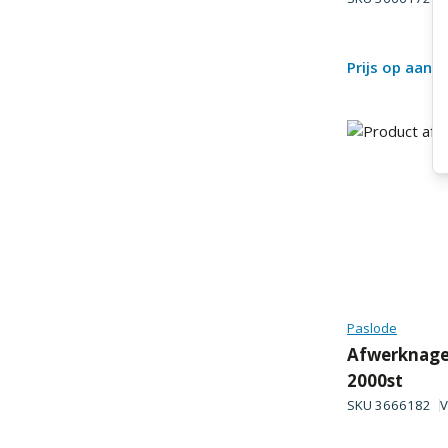
Prijs op aanv
Paslode
Afwerknagel
2000st
SKU
3666182
V