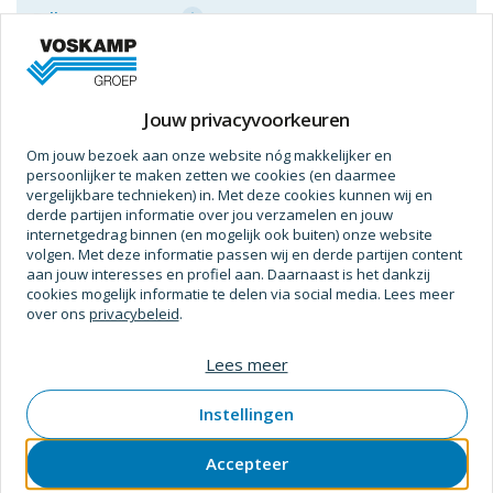
Prijs op aanvraag
Jouw privacyvoorkeuren
Specificaties
Om jouw bezoek aan onze website nóg makkelijker en
persoonlijker te maken zetten we cookies (en daarmee
Afmetingen
vergelijkbare technieken) in. Met deze cookies kunnen wij en
derde partijen informatie over jou verzamelen en jouw
Breedte (Kop)
2,8 mm
internetgedrag binnen (en mogelijk ook buiten) onze website
volgen. Met deze informatie passen wij en derde partijen content
Diameter (mm)
1,36
aan jouw interesses en profiel aan. Daarnaast is het dankzij
cookies mogelijk informatie te delen via social media. Lees meer
Diameter (Kop)
2,8 mm
over ons
privacybeleid
.
Lees meer
Bewerking
Bewerking (Fabricage Afwerking)
Verzinkt
Instellingen
Materiaal
Staal
Accepteer