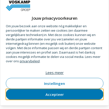
SKU
2000919
Verpakt per
stuk
Prijs op aanvraag
Jouw privacyvoorkeuren
Om jouw bezoek aan onze website nóg makkelijker en
1
persoonlijker te maken zetten we cookies (en daarmee
vergelijkbare technieken) in. Met deze cookies kunnen wij en
1
-
2
van
2
producten
derde partijen informatie over jou verzamelen en jouw
internetgedrag binnen (en mogelijk ook buiten) onze website
volgen. Met deze informatie passen wij en derde partijen content
aan jouw interesses en profiel aan. Daarnaast is het dankzij
cookies mogelijk informatie te delen via social media. Lees meer
Product niet gevonden?
over ons
privacybeleid
.
Laat het ons weten! Wij breiden het online assortiment
Lees meer
elke week verder uit.
Instellingen
Contact opnemen
Accepteer