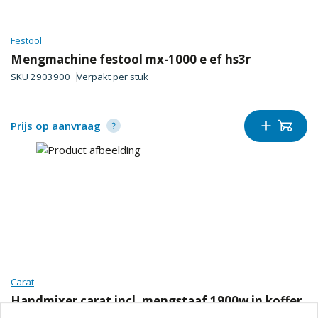
Festool
Mengmachine festool mx-1000 e ef hs3r
SKU
2903900
Verpakt per
stuk
Prijs op aanvraag
Carat
Handmixer carat incl. mengstaaf 1900w in koffer