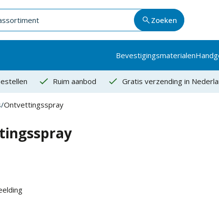
Zoeken
Bevestigingsmaterialen
Handg
estellen
Ruim aanbod
Gratis verzending in Nederl
s
/
Ontvettingsspray
tingsspray