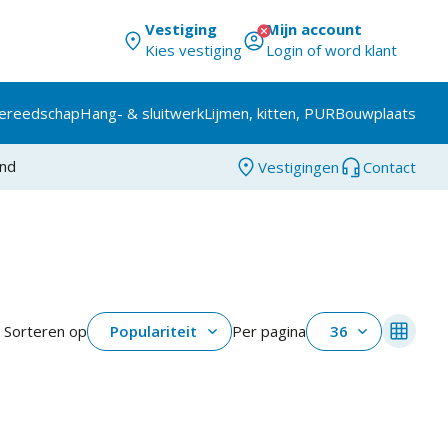
Vestiging
Mijn account
Kies vestiging
Login of word klant
ereedschap
Hang- & sluitwerk
Lijmen, kitten, PUR
Bouwplaats
and
Vestigingen
Contact
Sorteren op
Populariteit
Per pagina
36