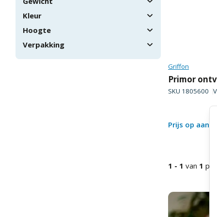
Gewicht
Kleur
Hoogte
Verpakking
Griffon
Primor ontv
SKU
1805600
V
Prijs op aanv
1
-
1
van
1
pro