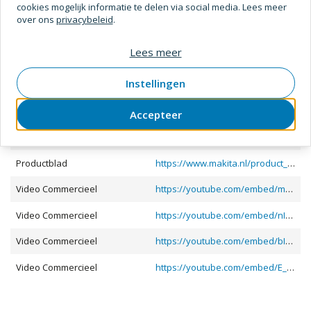
cookies mogelijk informatie te delen via social media. Lees meer
Capaciteit (Beton)
4 - 22
over ons
privacybeleid
.
Capaciteit (Kernboor)
32 - 65
Lees meer
Toon meer
Capaciteit (Kroonboor)
35 - 54
Instellingen
Documenten en downloads
Verpakt Per
1 Pc
Product URLS
Accepteer
Hoogte
214 mm
Handleiding
https://www.icmsmakita.eu/CMS/custom/nl/user_manual/old_website/HR2230.pdf
Breedte
84 mm
Productblad
https://www.makita.nl/product_print/HR2230.pdf
Gewicht (Epta)
2,6 kg
Video Commercieel
https://youtube.com/embed/mPeOuoHghcc
Lengte (Kabel)
4 m
Video Commercieel
https://youtube.com/embed/nIOuol9NXm8
Slagkracht EPTA
2,2 J
Video Commercieel
https://youtube.com/embed/bIn57AQcGN8
Technische gegevens
Video Commercieel
https://youtube.com/embed/E_jBSWwbmmI
Aantal
0
(snelheden/versnellingen)