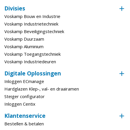
Gereedschapsopname
Sds-plus
Divisies
Techniek (Motor)
Elektro
Voskamp Bouw en Industrie
Voskamp Industrietechniek
Links- Rechtsom (Draaiend)
Links en rechts
Voskamp Beveiligingstechniek
Vermogen
710 W
Voskamp Duurzaam
Voskamp Aluminium
Bewerking
Voskamp Toegangstechniek
Voskamp Industriedeuren
Uitvoering
Met softgrip
Digitale Oplossingen
Inloggen ECmanage
Hardglazen Klep-, val- en draairamen
Steiger configurator
Inloggen Centix
Klantenservice
Bestellen & betalen