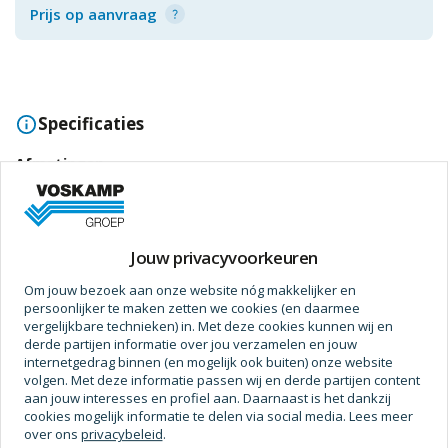
Prijs op aanvraag
Specificaties
Afmetingen
Temperatuur (Bestendig)
-20 - 60
Breedte
60 mm
Jouw privacyvoorkeuren
Inhoud (Gewicht)
250 g
Om jouw bezoek aan onze website nóg makkelijker en
persoonlijker te maken zetten we cookies (en daarmee
Gewicht
287 g
vergelijkbare technieken) in. Met deze cookies kunnen wij en
derde partijen informatie over jou verzamelen en jouw
Dichtheid (Bij Benadering)
1,1 g/cm²
internetgedrag binnen (en mogelijk ook buiten) onze website
volgen. Met deze informatie passen wij en derde partijen content
Hoogte
160 mm
aan jouw interesses en profiel aan. Daarnaast is het dankzij
Toon meer
cookies mogelijk informatie te delen via social media. Lees meer
over ons
privacybeleid
.
Bewerking