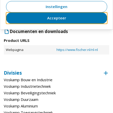
Diameter (Boorgat)
16 mm
Instellingen
Boordiepte (Minimaal)
154 mm
Accepteer
Toon meer
Lengte (Werkend)
50 mm
Documenten en downloads
Verankeringsdiepte
80 mm
Product URLS
Lengte (Draad)
105 mm
Webpagina
https://www.fischer.nl/nl-nl
Diameter (Draad)
16 mm
Bewerking
Divisies
Materiaal
Staal
Voskamp Bouw en Industrie
Voskamp Industrietechniek
Verpakking
Doos
Voskamp Beveiligingstechniek
Bewerking
Verzinkt
Voskamp Duurzaam
(Oppervlaktebehandeling)
Voskamp Aluminium
Bewerking (Fabricage Afwerking)
Verzinkt
Voskamp Toegangstechniek