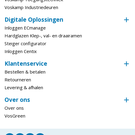
Voskamp Industriedeuren
Technische gegevens
Digitale Oplossingen
Metrisch
Ja
Inloggen ECmanage
Draad (Metrisch)
M16
Hardglazen Klep-, val- en draairamen
Steiger configurator
Aandraaimoment
0 - 100
Inloggen Centix
Klantenservice
Bestellen & betalen
Retourneren
Levering & afhalen
Over ons
Over ons
VosGreen