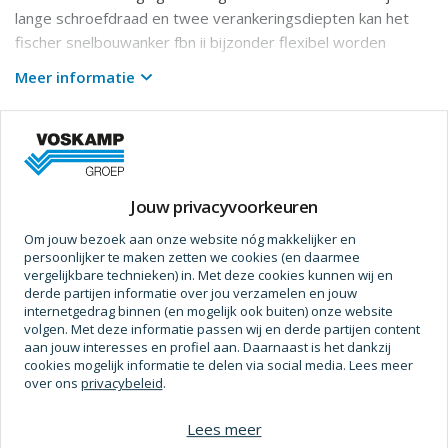
lange schroefdraad en twee verankeringsdiepten kan het
fischer snelbouwanker fbn ii bijzonder flexibel worden
gebruikt. behalve voor de voor- en doorsteekmontage is
Meer informatie
het snelbouwanker ook geschikt voor de afstandsmontage.
in de gegalvaniseerde uitvoering is het snelbouwanker
Prijs op aanvraag
geschikt voor het bevestigen van leuningen, consoles en
kabelgoten in de interieurbouw.
Jouw privacyvoorkeuren
Om jouw bezoek aan onze website nóg makkelijker en
Specificaties
persoonlijker te maken zetten we cookies (en daarmee
vergelijkbare technieken) in. Met deze cookies kunnen wij en
Afmetingen
derde partijen informatie over jou verzamelen en jouw
internetgedrag binnen (en mogelijk ook buiten) onze website
Klembereik
0 - 50
volgen. Met deze informatie passen wij en derde partijen content
aan jouw interesses en profiel aan. Daarnaast is het dankzij
Lengte (Plug)
168 mm
cookies mogelijk informatie te delen via social media. Lees meer
over ons
privacybeleid
.
Verpakt Per
10 Pc
Lees meer
Sleutelwijdte
24 mm