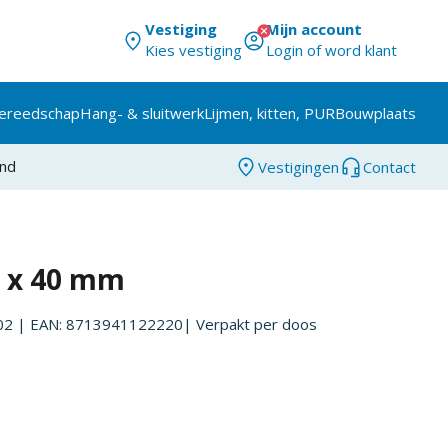
Vestiging
Mijn account
Kies vestiging
Login of word klant
ereedschap
Hang- & sluitwerk
Lijmen, kitten, PUR
Bouwplaats
and
Vestigingen
Contact
5 x 40 mm
02
| EAN: 8713941122220
| Verpakt per
doos