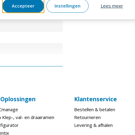
Accepteer
Instellingen
Lees meer
e Oplossingen
Klantenservice
ECmanage
Bestellen & betalen
 Klep-, val- en draairamen
Retourneren
figurator
Levering & afhalen
entix