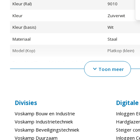
Kleur (Ral)
9010
Kleur
Zuiverwit
Kleur (basis)
Wit
Materiaal
Staal
Model (Kop)
Platkop (klein)
Bewerking (Oppervlaktebehandeling)
Verzinkt
Toon meer
Bewerking (Fabricage Afwerking)
Verzinkt
Afmetingen
Divisies
Digital
Diameter (mm)
4,5
Voskamp Bouw en Industrie
Inloggen 
Lengte (Nagel)
40
Voskamp Industrietechniek
Hardglazen
Diameter (Nagel)
4,5
Voskamp Beveiligingstechniek
Steiger con
Voskamp Duurzaam
Inloggen C