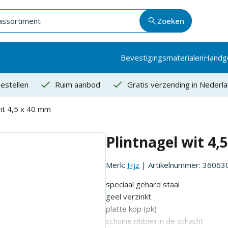
Zoeken
Bevestigingsmaterialen
Handg
estellen
Ruim aanbod
Gratis verzending in Nederl
wit 4,5 x 40 mm
Plintnagel wit 4,
Merk:
Hjz
| Artikelnummer:
36063
speciaal gehard staal
geel verzinkt
platte kop (pk)
schuine ribben in de schacht