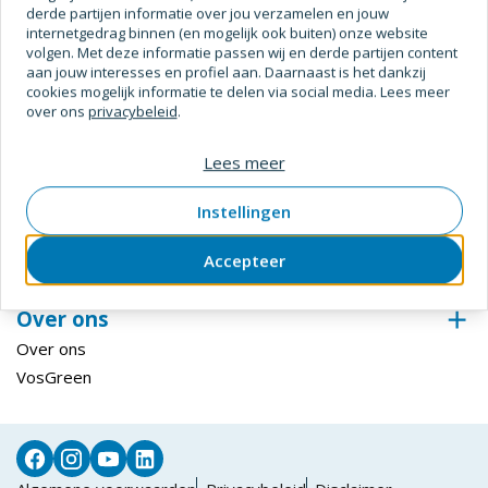
derde partijen informatie over jou verzamelen en jouw
Digitale Oplossingen
internetgedrag binnen (en mogelijk ook buiten) onze website
volgen. Met deze informatie passen wij en derde partijen content
Inloggen ECmanage
aan jouw interesses en profiel aan. Daarnaast is het dankzij
Hardglazen Klep-, val- en draairamen
cookies mogelijk informatie te delen via social media. Lees meer
over ons
privacybeleid
.
Steiger configurator
Inloggen Centix
Lees meer
Klantenservice
Instellingen
Bestellen & betalen
Retourneren
Accepteer
Levering & afhalen
Over ons
Over ons
VosGreen