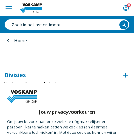
Home
Divisies
Voskamp Bouw en Industrie
Voskamp Industrietechniek
Voskamp Beveiligingstechniek
Voskamp Duurzaam
Jouw privacyvoorkeuren
Voskamp Aluminium
Om jouw bezoek aan onze website nóg makkelijker en
Voskamp Toegangstechniek
persoonlijker te maken zetten we cookies (en daarmee
Voskamp Industriedeuren
vergelijkbare technieken) in. Met deze cookies kunnen wij en