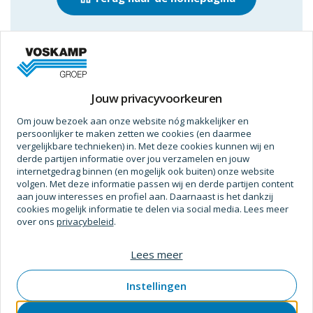
Jouw privacyvoorkeuren
Om jouw bezoek aan onze website nóg makkelijker en
persoonlijker te maken zetten we cookies (en daarmee
vergelijkbare technieken) in. Met deze cookies kunnen wij en
derde partijen informatie over jou verzamelen en jouw
Divisies
internetgedrag binnen (en mogelijk ook buiten) onze website
Voskamp Bouw en Industrie
volgen. Met deze informatie passen wij en derde partijen content
aan jouw interesses en profiel aan. Daarnaast is het dankzij
Voskamp Industrietechniek
cookies mogelijk informatie te delen via social media. Lees meer
Voskamp Beveiligingstechniek
over ons
privacybeleid
.
Voskamp Duurzaam
Lees meer
Voskamp Aluminium
Voskamp Toegangstechniek
Instellingen
Voskamp Industriedeuren